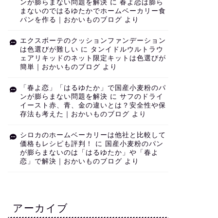
ンが膨らまない問題を解決
に
春よ恋は膨ら
まないのではるゆたかでホームベーカリー食
パンを作る｜おかいものブログ
より
エクスボーテのクッションファンデーション
は色選びが難しい
に
タンイドルウルトラウ
ェアリキッドのネット限定キットは色選びが
簡単｜おかいものブログ
より
「春よ恋」「はるゆたか」で国産小麦粉のパ
ンが膨らまない問題を解決
に
サフのドライ
イースト赤、青、金の違いとは？安全性や保
存法も考えた｜おかいものブログ
より
シロカのホームベーカリーは他社と比較して
価格もレシピも評判！
に
国産小麦粉のパン
が膨らまないのは「はるゆたか」や「春よ
恋」で解決｜おかいものブログ
より
アーカイブ